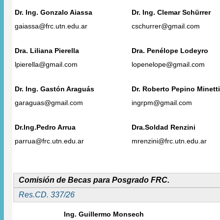
Dr. Ing. Gonzalo Aiassa
Dr. Ing. Clemar Schürrer
gaiassa@frc.utn.edu.ar
cschurrer@gmail.com
Dra. Liliana Pierella
Dra. Penélope Lodeyro
lpierella@gmail.com
lopenelope@gmail.com
Dr. Ing. Gastón Araguás
Dr. Roberto Pepino Minetti
garaguas@gmail.com
ingrpm@gmail.com
Dr.Ing.Pedro Arrua
Dra.Soldad Renzini
parrua@frc.utn.edu.ar
mrenzini@frc.utn.edu.ar
Comisión de Becas para Posgrado FRC.
Res.CD. 337/26
Ing. Guillermo Monsech