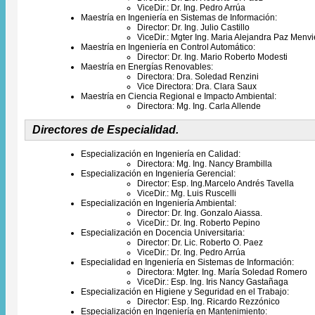
ViceDir.: Dr. Ing. Pedro Arrúa
Maestría en Ingeniería en Sistemas de Información:
Director: Dr. Ing. Julio Castillo
ViceDir.: Mgter Ing. Maria Alejandra Paz Menvi
Maestría en Ingeniería en Control Automático:
Director: Dr. Ing. Mario Roberto Modesti
Maestría en Energías Renovables:
Directora: Dra. Soledad Renzini
Vice Directora: Dra. Clara Saux
Maestría en Ciencia Regional e Impacto Ambiental:
Directora: Mg. Ing. Carla Allende
Directores de Especialidad.
Especialización en Ingeniería en Calidad:
Directora: Mg. Ing. Nancy Brambilla
Especialización en Ingeniería Gerencial:
Director: Esp. Ing.Marcelo Andrés Tavella
​​ViceDir.: Mg. Luis Ruscelli
Especialización en Ingeniería Ambiental:
Director: Dr. Ing. Gonzalo Aiassa.
ViceDir.: Dr. Ing. Roberto Pepino
Especialización en Docencia Universitaria:
Director: Dr. Lic. Roberto O. Paez
ViceDir.: Dr. Ing. Pedro Arrúa
Especialidad en Ingeniería en Sistemas de Información:
Directora: Mgter. Ing. María Soledad Romero
ViceDir.: Esp. Ing. Iris Nancy Gastañaga
Especialización en Higiene y Seguridad en el Trabajo:
​Director:
Esp. Ing. Ricardo Rezzónico
Especialización en Ingeniería en Mantenimiento: